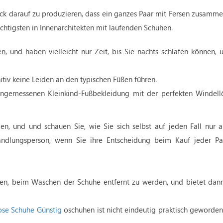
ück darauf zu produzieren, dass ein ganzes Paar mit Fersen zusamme
ichtigsten in Innenarchitekten mit laufenden Schuhen.
n, und haben vielleicht nur Zeit, bis Sie nachts schlafen können, 
itiv keine Leiden an den typischen Füßen führen.
angemessenen Kleinkind-Fußbekleidung mit der perfekten Windel
n, und und schauen Sie, wie Sie sich selbst auf jeden Fall nur au
rhandlungsperson, wenn Sie ihre Entscheidung beim Kauf jeder P
den, beim Waschen der Schuhe entfernt zu werden, und bietet dan
se Schuhe Günstig
oschuhen ist nicht eindeutig praktisch geworden