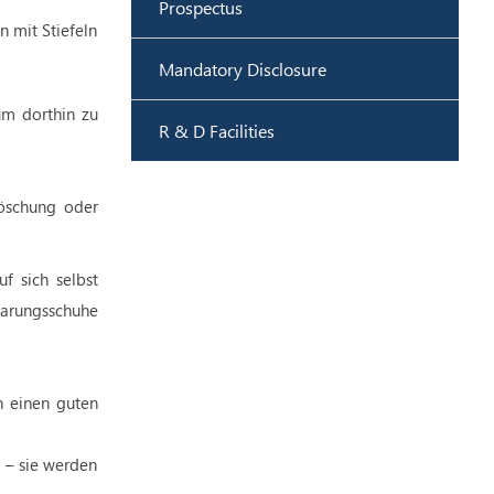
Prospectus
n mit Stiefeln
Mandatory Disclosure
um dorthin zu
R & D Facilities
löschung oder
f sich selbst
aarungsschuhe
n einen guten
 – sie werden