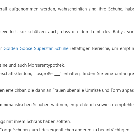
rall aufgenommen werden, wahrscheinlich sind ihre Schuhe, hab
verlust, sie schützen auch, dass ich den Teint des Babys von 
er
Golden Goose Superstar Schuhe
ielfältigen Bereiche, um empfin
teine ​​und auch Mörserentypothek.
rschaftskleidung Losgröße ___” erhalten, finden Sie eine umfangr
rben erreichbar, die dann an Frauen über alle Umrisse und Form anpas
 minimalistischen Schuhen widmen, empfehle ich sowieso empfehle
ungs mit ihrem Schrank haben sollten.
 Coogi-Schuhen, um I des eigentlichen anderen zu beeinträchtigen.