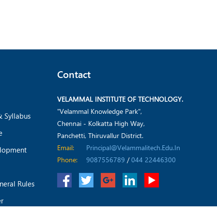
Contact
VELAMMAL INSTITUTE OF TECHNOLOGY.
"Velammal Knowledge Park",
& Syllabus
Chennai - Kolkatta High Way,
e
Panchetti, Thiruvallur District.
Email:
Principal@velammalitech.edu.in
elopment
Phone:
9087556789
/
044 22446300
neral Rules
er