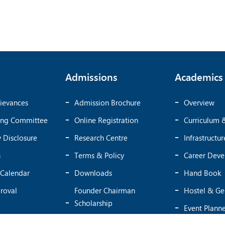
Admissions
Academics
ievances
Admission Brochure
Overview
ing Committee
Online Registration
Curriculum 
 Disclosure
Research Centre
Infrastructur
s
Terms & Policy
Career Dev
Calendar
Downloads
Hand Book
roval
Founder Chairman
Hostel & Ge
Scholarship
Event Plann