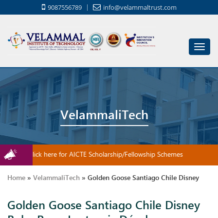
9087556789
info@velammaltrust.com
Toggl
navig
VelammaliTech
Click here for AICTE Scholarship/Fellowship Schemes
Home
»
VelammaliTech
»
Golden Goose Santiago Chile Disney
Golden Goose Santiago Chile Disney
Baby Ropa Lectronic Dónde comprar niños