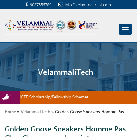
9087556789
info@velammaltrust.com
Toggl
navig
VelammaliTech
ere for AICTE Scholarship/Fellowship Schemes
Home
»
VelammaliTech
»
Golden Goose Sneakers Homme Pas
Golden Goose Sneakers Homme Pas
Cher Chaussures de pointe étonnantes dues à Adidas