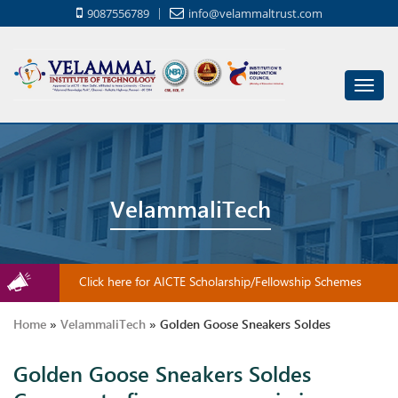
9087556789
info@velammaltrust.com
Toggl
navig
VelammaliTech
Click here for AICTE Scholarship/Fellowship Schemes
Home
»
VelammaliTech
»
Golden Goose Sneakers Soldes
Golden Goose Sneakers Soldes
Comment afin que vous puissiez acheter des chaussures de hockey