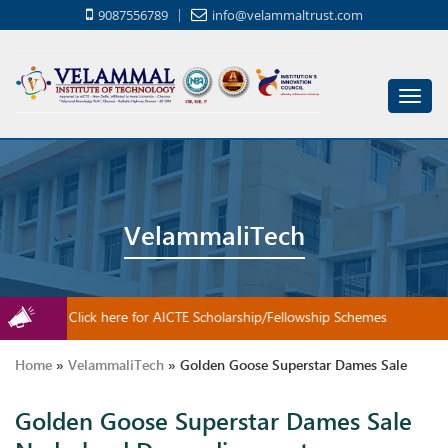
9087556789
info@velammaltrust.com
Toggl
navig
VelammaliTech
Click here for AICTE Scholarship/Fellowship Schemes
Home
»
VelammaliTech
»
Golden Goose Superstar Dames Sale
Golden Goose Superstar Dames Sale
Nederland De modieus ontworpen aanpasbare luchtdruk