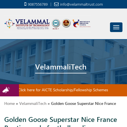
9087556789
info@velammaltrust.com
Toggl
navig
VelammaliTech
Click here for AICTE Scholarship/Fellowship Schemes
Home
»
VelammaliTech
»
Golden Goose Superstar Nice France
Golden Goose Superstar Nice France
Boutiques de football en ligne – Économisez la période et obtenez