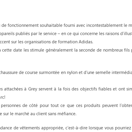
u de fonctionnement souhaitable fourni avec incontestablement le m
pareils publiés par le service – en ce qui concerne les raisons d’illus
ccent sur les organisations de formation Adidas.
à cette date les stimule généralement la seconde de nombreux fils
chaussure de course surmontée en nylon et d’une semelle intermédi
s attachées à Grey servent à la fois des objectifs fiables et ont si
rc!
es personnes de côté pour tout ce que ces produits peuvent l’obten
e sur le marché au client sans méfiance.
tendance de vêtements appropriée, c’est-à-dire lorsque vous pourrie