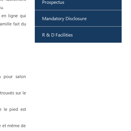
Prospectus
u.
 en ligne qui
Mandatory Disclosure
amille fait du
R & D Facilities
n pour salon
rouvés sur le
e le pied est
ne et même de