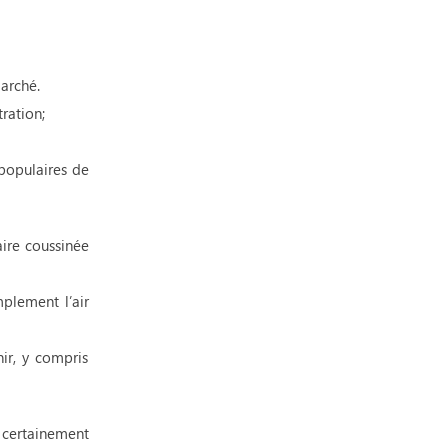
arché.
tration;
 populaires de
aire coussinée
mplement l’air
ir, y compris
z certainement