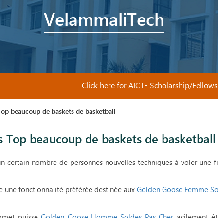
VelammaliTech
Click here for AICTE Scholarship/Fellowship 
op beaucoup de baskets de basketball
 Top beaucoup de baskets de basketball
 un certain nombre de personnes nouvelles techniques à voler une f
tre une fonctionnalité préférée destinée aux
Golden Goose Femme Sol
mmet puisse
Golden Goose Homme Soldes Pas Cher
acilement êt