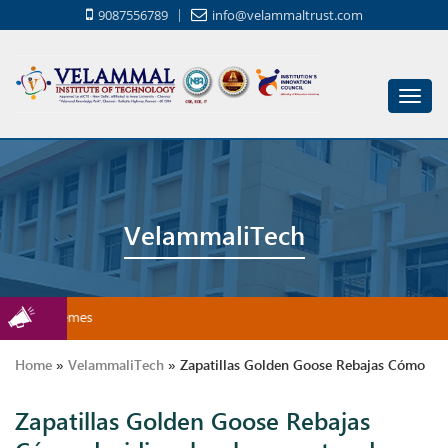
9087556789
info@velammaltrust.com
Toggl
navig
VelammaliTech
wship Schemes
Home
»
VelammaliTech
»
Zapatillas Golden Goose Rebajas Cómo
Zapatillas Golden Goose Rebajas
decidir sobre los zapatos de fútbol para niños.